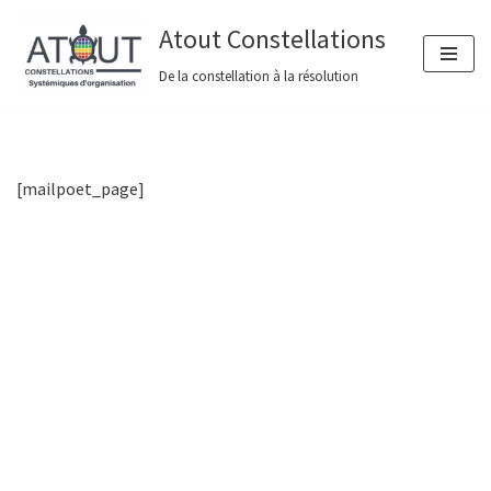
Atout Constellations
Aller
De la constellation à la résolution
au
contenu
[mailpoet_page]