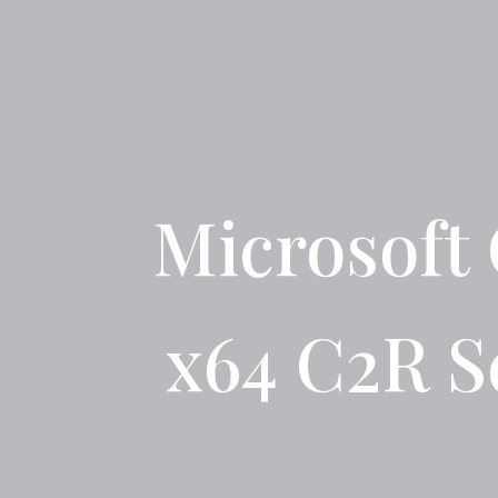
Microsoft 
x64 C2R S