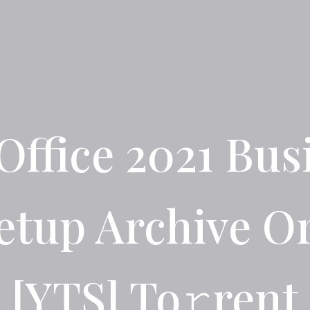
Office 2021 Bus
etup Archive Or
[YTS] To𝚛rent